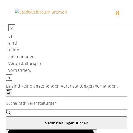
Veranstaltungen
für
Hinweis
Es
10.
sind
keine
August
anstehenden
2026
Veranstaltungen
vorhanden.
Hinweis
Es sind keine anstehenden Veranstaltungen vorhanden.
Veranstaltungen
Suche
Suche
Bitte
und
Schlüsselwort
eingeben.
Ansichten,
Suche
Navigation
Veranstaltungen suchen
nach
Veranstaltung