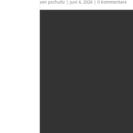
von
pschultz
|
Juni 6, 2026
|
0 Kommentare